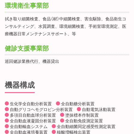
環境衛生事業部
拭き取り細菌検査、食品（材）中細菌検査、害虫駆除、食品衛生コ
ンサルティング、水質調査、環境細菌検査、手術室環境測定、医
療機器日常メンテナンスサポート、等
健診支援事業部
巡回健診業務代行、機器貸出
機器構成
生化学全自動分析装置
全自動糖分析装置
自動グリコヘモグロビン分析装置
自動電気泳動装置
多項目自動血球分析装置
塗抹標本作制装置
全自動血液凝固分析装置
全自動免疫測定装置
全自動輸血システム
全自動細菌同定感受性測定装置
全自動血液培養装置
核酸増幅検出装置