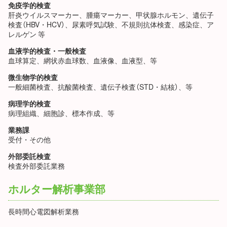
免疫学的検査
肝炎ウイルスマーカー、腫瘍マーカー、甲状腺ホルモン、遺伝子
検査（HBV・HCV）、尿素呼気試験、不規則抗体検査、感染症、ア
レルゲン 等
血液学的検査・一般検査
血球算定、網状赤血球数、血液像、血液型、等
微生物学的検査
一般細菌検査、抗酸菌検査、遺伝子検査（STD・結核）、等
病理学的検査
病理組織、細胞診、標本作成、等
業務課
受付・その他
外部委託検査
検査外部委託業務
ホルター解析事業部
長時間心電図解析業務